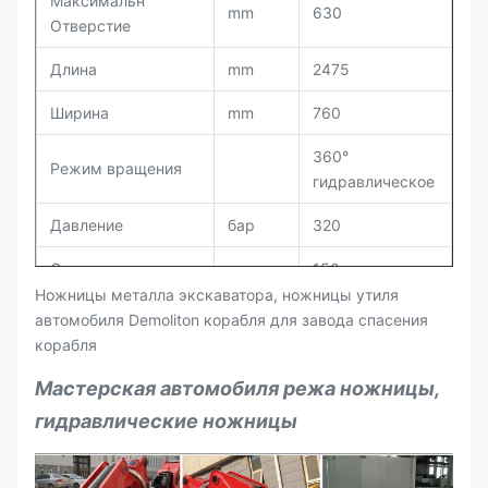
Максимальн
mm
630
Отверстие
Длина
mm
2475
Ширина
mm
760
360°
Режим вращения
гидравлическое
Давление
бар
320
Сила ножниц корня
тонна
150
Ножницы металла экскаватора, ножницы утиля
Средняя сила
автомобиля Demoliton корабля для завода спасения
тонна
106
ножниц
корабля
Передняя часть-
Мастерская автомобиля режа ножницы,
конец зажимая
тонна
56
гидравлические ножницы
силу
Соответствующий
тонна
18-26