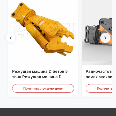
Режущая машина D Бетон 5
Радиочастотна
тонн Режущая машина D
помех экскава
Быстрый отклик 02A
металлическая
гидравлически
Получить лучшую цену
Получить 