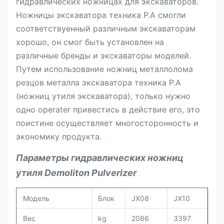
гидравлических ножницах для экскаваторов.
Ножницы экскаватора техника P.A смогли
соответствуенный различным экскаваторам
хорошо, он смог быть установлен на
различные бренды и экскаваторы моделей.
Путем использование ножниц металлолома
резцов металла экскаватора техника P.A
(ножниц утиля экскаватора), только нужно
одно operater привестись в действие его, это
поистине осуществляет многосторонность и
экономику продукта.
Параметры гидравлических ножниц
утиля Demoliton Pulverizer
Модель
Блок
JX08
JX10
Вес
kg
2086
3397