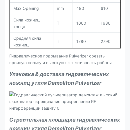
Max.Opening
mm
480
610
Сила ножниц
T
1000
1630
конца
Средняя сила
T
1780
2790
ножниц
Гидравлическое подрывание Pulverizer срезать
Максимальная
T
4170
5965
прочную пользу и высокую эффективность работы
сила ножниц
Упаковка & доставка гидравлических
Длина лезвия
mm
480/550
620/690
ножниц утиля Demoliton Pulverizer
Давление масла
kg/m2
320
380
привода
Соответствующий
T
20-28
30-42
для экскаваторов
Строительная площадка гидравлических
ножниц утиля Demoliton Pulverizer