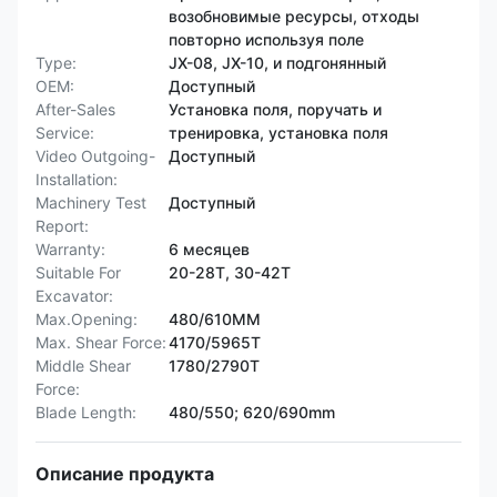
возобновимые ресурсы, отходы
повторно используя поле
Type:
JX-08, JX-10, и подгонянный
OEM:
Доступный
After-Sales
Установка поля, поручать и
Service:
тренировка, установка поля
Video Outgoing-
Доступный
Installation:
Machinery Test
Доступный
Report:
Warranty:
6 месяцев
Suitable For
20-28T, 30-42T
Excavator:
Max.Opening:
480/610MM
Max. Shear Force:
4170/5965T
Middle Shear
1780/2790T
Force:
Blade Length:
480/550; 620/690mm
Описание продукта