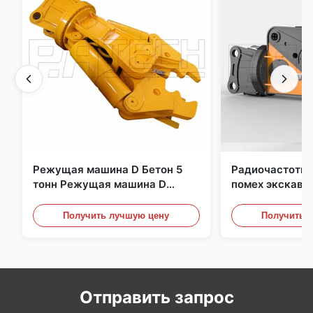
Режущая машина D Бетон 5
Радиочастотна
тонн Режущая машина D
помех экскава
Быстрый отклик 02A
металлическая
гидравлически
Получить лучшую цену
Получить 
Отправить запрос