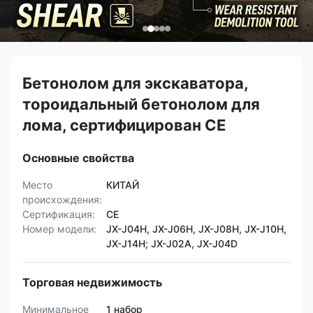
Бетонолом для экскаватора,
тороидальный бетонолом для
лома, сертифицирован CE
Основные свойства
Место
КИТАЙ
происхождения:
Сертификация:
CE
Номер модели:
JX-J04H, JX-J06H, JX-J08H, JX-J10H,
JX-J14H; JX-J02A, JX-J04D
Торговая недвижимость
Минимальное
1 набор