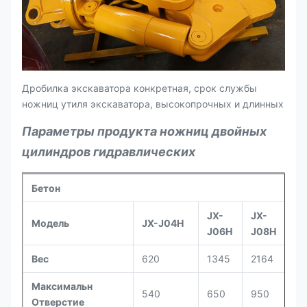
Дробилка экскаватора конкретная, срок службы
ножниц утиля экскаватора, высокопрочных и длинных
Параметры продукта ножниц двойных
цилиндров гидравлических
Бетон
JX-
JX-
Модель
JX-J04H
JX
J06H
J08H
Вес
620
1345
2164
3
Максимальн
540
650
950
11
Отверстие