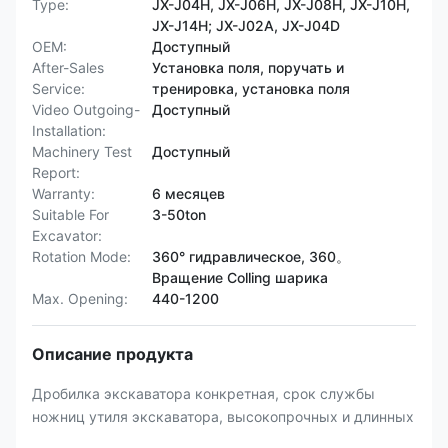
Type:
JX-J04H, JX-J06H, JX-J08H, JX-J10H,
JX-J14H; JX-J02A, JX-J04D
OEM:
Доступный
After-Sales
Установка поля, поручать и
Service:
тренировка, установка поля
Video Outgoing-
Доступный
Installation:
Machinery Test
Доступный
Report:
Warranty:
6 месяцев
Suitable For
3-50ton
Excavator:
Rotation Mode:
360° гидравлическое, 360。
Вращение Colling шарика
Max. Opening:
440-1200
Описание продукта
Дробилка экскаватора конкретная, срок службы
ножниц утиля экскаватора, высокопрочных и длинных