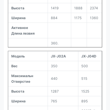
Высота
1419
1888
2374
2
Ширина
884
1175
1360
15
Активное
Длина лезвия
360
.
Шарик
3
Режим вращения
Вращение
Ги
Модель
JX-J02A
JX-J04D
Colling
Вес
350
500
Давление
235
300
320
3
Максимальн
440
515
Сила Curshing
Отверстие
81*2
120*2
168*2
28
корня
Высота
1287
1525
Средняя
44.5*2
66*2
78*2
12
задавливая сила
Ширина
765
895