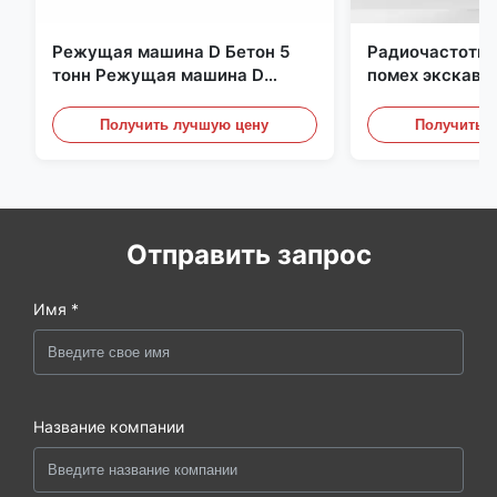
Режущая машина D Бетон 5
Радиочастотна
тонн Режущая машина D
помех экскава
Быстрый отклик 02A
металлическая
гидравлически
Получить лучшую цену
Получить 
Отправить запрос
Имя *
Название компании