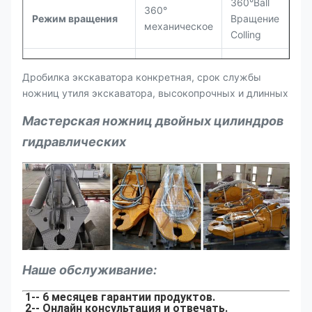
сила Curshing
360°Ball
360°
Передняя часть-
25*2
40*2
56*2
90
Режим вращения
Вращение
механическое
конца
Colling
Соответствующий
Давление
210
235
5-8
15-18
20-25
28
Дробилка экскаватора конкретная, срок службы
для экскаватора
ножниц утиля экскаватора, высокопрочных и длинных
Сила Curshing
95
110
корня
Мастерская ножниц двойных цилиндров
Средняя
гидравлических
45
50
задавливая сила
сила Curshing
Передняя часть-
25
36
конца
Соответствующий
3-5
5-8
для экскаватора
Наше обслуживание:
1-- 6 месяцев гарантии продуктов.
2-- Онлайн консультация и отвечать.