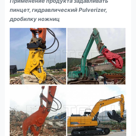
Применение продукта задавливать
Длина лезвия
mm
120
150
180
пинцет, гидравлический Pulverizer,
Привод
²
дробилку ножниц
230
300
320
гидравлический
kg/cm
Водители
kg
6-12
12-18
18-26
переходника