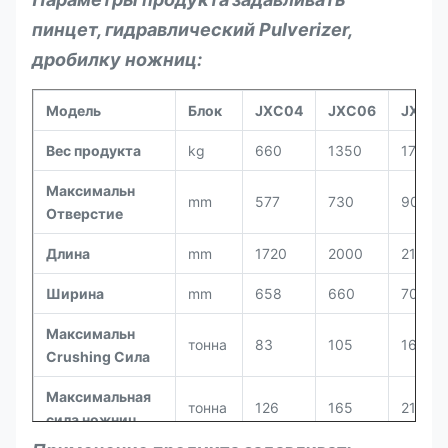
пинцет, гидравлический Pulverizer,
дробилку ножниц
:
Модель
Блок
JXC04
JXC06
JXC0
Вес продукта
kg
660
1350
1750
Максимальн
mm
577
730
900
Отверстие
Длина
mm
1720
2000
2150
Ширина
mm
658
660
706
Максимальн
тонна
83
105
165
Crushing Сила
Максимальная
тонна
126
165
210
сила ножниц