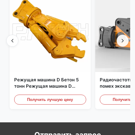
Режущая машина D Бетон 5
Радиочастотна
тонн Режущая машина D
помех экскава
Быстрый отклик 02A
металлическая
гидравлически
Получить лучшую цену
Получить 
Отправить запрос