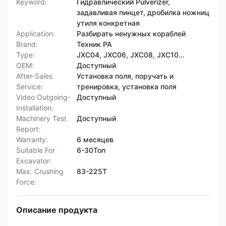
Keyword:
Гидравлический Pulverizer,
задавливая пинцет, дробилка ножниц
утиля конкретная
Application:
Разбирать ненужных кораблей
Brand:
Техник PA
Type:
JXC04, JXC06, JXC08, JXC10…
OEM:
Доступный
After-Sales
Установка поля, поручать и
Service:
тренировка, установка поля
Video Outgoing-
Доступный
Installation:
Machinery Test
Доступный
Report:
Warranty:
6 месяцев
Suitable For
6-30Ton
Excavator:
Max. Crushing
83-225T
Force:
Описание продукта